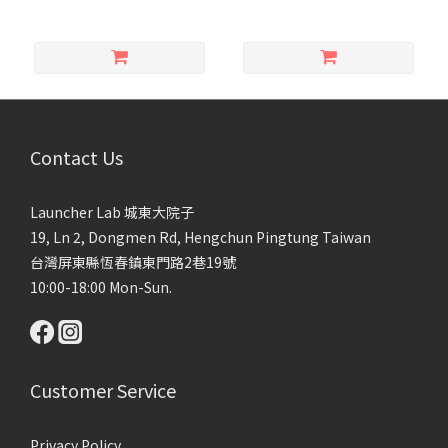
14:00【Mandarin Event】
Contact Us
Launcher Lab 城東大院子
19, Ln 2, Dongmen Rd, Hengchun Pingtung Taiwan
台灣屏東縣恆春鎮東門路2巷19號
10:00-18:00 Mon-Sun.
Customer Service
Privacy Policy