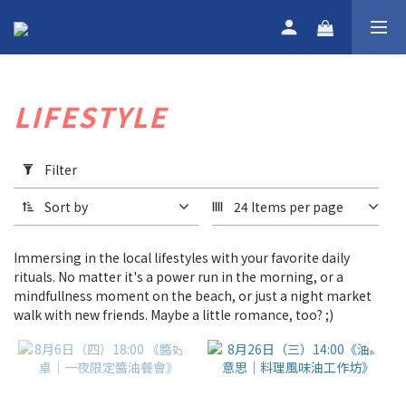
LIFESTYLE
Apply
Filter
Filter
(0/20)
Sort by
24 Items per page
Language
Immersing in the local lifestyles with your favorite daily
Eng
rituals. No matter it's a power run in the morning, or a
Content
mindfullness moment on the beach, or just a night market
(1)
walk with new friends. Maybe a little romance, too? ;)
Free
FREE
(15)