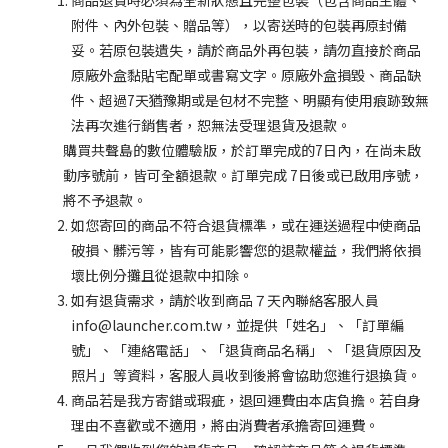
附件、內外包裝、贈品等），以寄送時的包裝再原封備
妥。若原包裝遺失，請於商品外再包裝，
請勿直接於商品
原廠外盒黏貼宅配單或書寫文字
。原廠外盒損毀、商品缺
件、超過7天猶豫期或是包材不完整、明顯有使用痕跡致無
法再次進行銷售者，恕無法受理退貨及退款。
購買
共聲島的數位體驗版
，於訂單完成的7日內，在尚未啟
動序號前，皆可全額退款。訂單完成 7日後或已啟用序號，
將不予退款。
如您寄回的商品不符合退貨標準，或在運送過程中使商品
破損、髒污等，皆有可能影響您的退款權益，我們將依損
壞比例分攤且從退款中扣除。
如有退貨需求，請於收到商品７天內聯絡客服人員
info@launcher.com.tw，並提供「姓名」、「訂單編
號」、「連絡電話」、「退貨商品名稱」、「退貨原因及
照片」等資料，客服人員收到後將會協助您進行退換貨。
商品若是我方寄錯或瑕疵，退回運費由本店負擔。若自身
理由不喜歡或不適用，將由消費者承擔寄回運費。