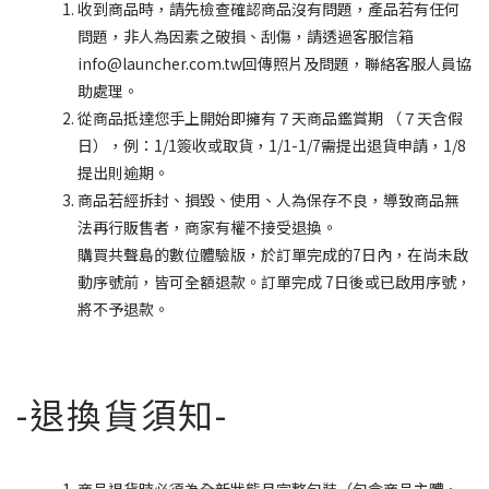
收到商品時，請先檢查確認商品沒有問題，產品若有任何
問題，非人為因素之破損、刮傷，請透過客服信箱
info@launcher.com.tw回傳照片及問題，聯絡客服人員協
助處理。
從商品抵達您手上開始即擁有７天商品鑑賞期 （７天含假
日），例：1/1簽收或取貨，1/1-1/7需提出退貨申請，1/8
提出則逾期。
商品若經拆封、損毀、使用、人為保存不良，導致商品無
法再行販售者，商家有權不接受退換。
購買
共聲島的數位體驗版
，於訂單完成的7日內，在尚未啟
動序號前，皆可全額退款。訂單完成 7日後或已啟用序號，
將不予退款。
-退換貨須知-
商品退貨時必須為
全新狀態且完整包裝
（包含商品主體、