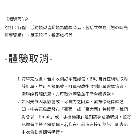
《體驗商品》
說明：行程、活動類型皆歸類為體驗商品，包括共聲島（戀の時光
町導覽版）、單車騎行、餐野旅行等
-體驗取消-
訂單完成後，若未收到訂單確認信，即可自行在網站取消
該訂單，並可全額退款。訂單完成後收到訂單確認信者，
需聯絡客服信箱，方可取消體驗並不予全額退款。
如因天氣因素影響或不可抗力之因素、發布停班停課通
知、中央氣象局發布「豪雨」或「豪大雨」特報等，我們
將會以「Email」或「手機簡訊」通知該次活動取消，並將
已繳費用將全額退還。若您在行前沒有接到簡訊，即表示
本次活動會照常舉行。