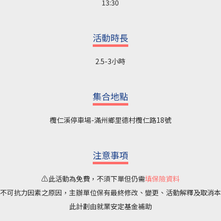
13:30
活動時長
2.5-3小時
集合地點
欖仁溪停車場-滿州鄉里德村欖仁路18號
注意事項
⚠️此活動為免費，不須下單但仍需
填保險資料
不可抗力因素之原因，主辦單位保有最終修改、變更、活動解釋及取消本
此計劃由就業安定基金補助