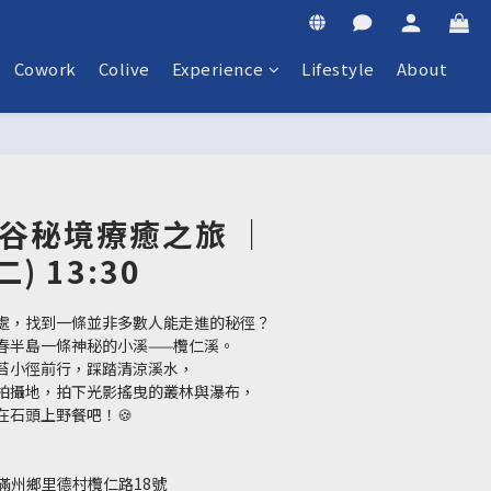
Cowork
Colive
Experience
Lifestyle
About
 |溪谷秘境療癒之旅 ｜
二) 13:30
處，找到一條並非多數人能走進的秘徑？
春半島一條神秘的小溪——欖仁溪。
苔小徑前行，踩踏清涼溪水，
拍攝地，拍下光影搖曳的叢林與瀑布，
在石頭上野餐吧！🍪
-滿州鄉里德村欖仁路18號