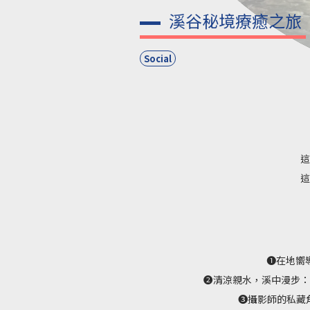
溪谷秘境療癒之旅
Social
這
這
➊在地嚮
➋清涼親水，溪中漫步：
➌攝影師的私藏