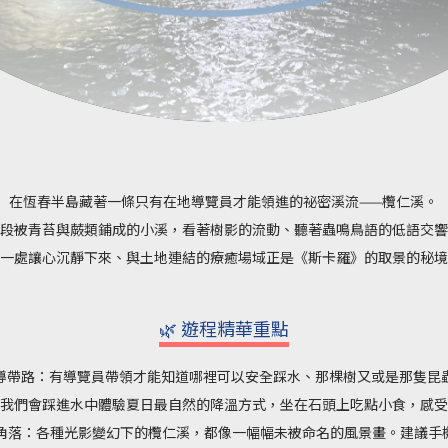
在恆春半島藏著一條只有在地導覽員才能領進的祕密溪流——欖仁溪。
段被青苔與蕨類鋪成的小溪，看著樹影的流動、聽著蟲鳴鳥語的低語交響
一處讓心沉靜下來、與土地連結的療癒場域正是《斯卡羅》的取景的秘境
🌿 遊程精華重點
導帶路：有導覽員帶領才能知道哪裡可以安全踩水、那棵樹又或是那隻昆蟲
我們會踩進水中體驗夏日最自然的降溫方式，坐在石頭上吃點小食，感受
角落：各種光影變幻下的欖仁溪，都像一幅幅未被命名的風景畫。建議手機