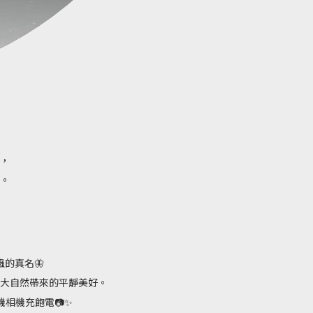
，
。
的真名🦋
大自然帶來的平靜美好。
相機充飽電📷✨