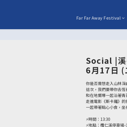
Far Far Away Festival
Social
6月17日 (
你是否曾想走入山林深
這次，我們要帶你去恆
和在地嚮導一起沿著青
走進電影《斯卡羅》的
一起帶著點心小食，坐
⚡️時間：13:30
⚡️地點：欖仁溪停車場