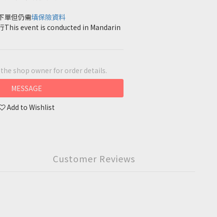
下單但仍需
填保險資料
vent is conducted in Mandarin 
he shop owner for order details.
MESSAGE
Add to Wishlist
Customer Reviews