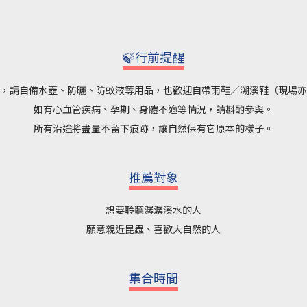
🍃行前提醒
，請自備水壺、防曬、防蚊液等用品，也歡迎自帶雨鞋／溯溪鞋（現場亦
如有心血管疾病、孕期、身體不適等情況，請斟酌參與。
所有沿途將盡量不留下痕跡，讓自然保有它原本的樣子。
推薦對象
想要聆聽潺潺溪水的人
願意親近昆蟲、喜歡大自然的人
集合時間