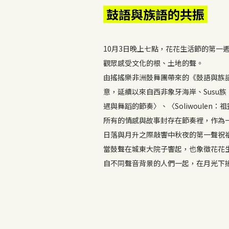
鼓語與族語的共振
10月3日晚上七點，花花生活節的第
觀眾感受文化的根、土地的聲。
由搖搖樂非洲鼓舞團帶來的《鼓語與族語
意，延續以來自西非象牙海岸、Susu族、
遇與舞蹈的節奏〉、〈Soliwoulen
所有的情感與故事封存在節奏裡，作為
日落與月升之際敲響中秋夜的第一聲祝
當鼓聲在城東大院子響起，也象徵花花
自不同聲音背景的人們一起，在月光下