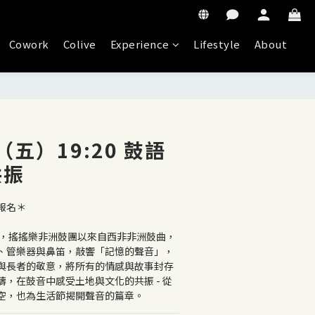
Cowork
Colive
Experience
Lifestyle
About
（五）19:20 鼓語
共振
報名＊
、管樂器與鼻笛，敲響「記憶的聲音」，
與長者的敬意，將所有的情感與故事封存
，在鼓音中感受土地與文化的共振 - 從
空，也為生活節揭開聲音的篇章。