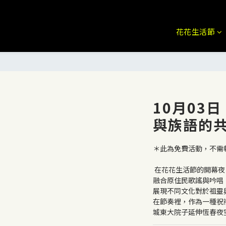
花花生活節
10月03日
與族語的
＊此為免費活動，不需
 在花花生活節的開幕夜，搖搖樂非洲鼓團以來自西非非洲鼓曲，
融合原住民歌謠與吟唱
展現不同文化對於祖靈
在節奏裡，作為一種祝禱
城東大院子延伸恆春夜