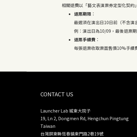
相關退費以「藝文表演票券定型化契約
退票期限
：
最遲須在演出日10日前（不含演
例：演出日為10/09，最後退票期限
退票手續費
：
每張退票收取票面售價10%手續
CONTACT US
Launcher Lab 城東大院子
19, Ln 2, Dongmen Rd, Hengchun Pingtung
Taiwan
台灣屏東縣恆春鎮東門路2巷19號