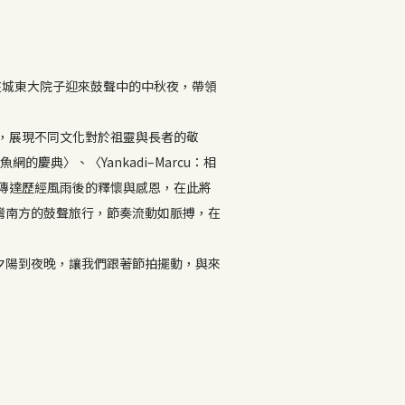
在城東大院子迎來鼓聲中的中秋夜，帶領
始，展現不同文化對於祖靈與長者的敬
慶典〉、〈Yankadi–Marcu：相
的鼓聲傳達歷經風雨後的釋懷與感恩，在此將
灣南方的鼓聲旅行，節奏流動如脈搏，在
夕陽到夜晚，讓我們跟著節拍擺動，與來