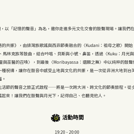
一週，以「記憶的聲音」為名，邀你走進多元文化交會的鼓聲現場。讓我們
的共振》，由排灣族歌謠與西非節奏融合的〈Kudani：祖母之歌〉開
馬林克族等鼓曲，結合吟唱、貝斯與小號、鼻笛，透過〈Kuku：月光與魚網的
：祖靈與巫醫的召喚〉，到最後〈Moribayassa：還願之舞〉中以純粹
一種祝禱，讓你在鼓音中感受土地與文化的共振，是一次從非洲大地到台
福。
生活節的聲音之旅正式啟程——將是一次跨大洲、跨文化的節奏旅程。從
搖起來！讓我們在鼓聲與月光下，記得自己、也聽見他人。
活動時間
19:20 - 20:00