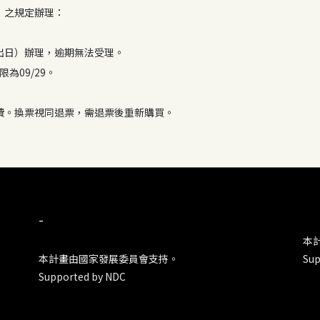
」之規定辦理：
出日）辦理，逾期無法受理。
為09/29。
費。換票視同退票，需退票後重新購買。
-
本
本計畫由國家發展委員會支持。
Sup
Supported by NDC