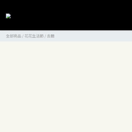
全部商品
/
花花生活節
/
去聽