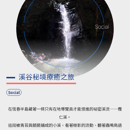
溪谷秘境療癒之旅
Social
在恆春半島藏著一條只有在地導覽員才能領進的祕密溪流——欖
仁溪。
這段被青苔與蕨類鋪成的小溪，看著樹影的流動、聽著蟲鳴鳥語