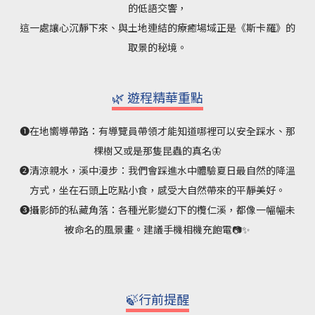
的低語交響，
這一處讓心沉靜下來、與土地連結的療癒場域正是《斯卡羅》的
取景的秘境。
🌿 遊程精華重點
➊在地嚮導帶路：有導覽員帶領才能知道哪裡可以安全踩水、那
棵樹又或是那隻昆蟲的真名🦋
➋清涼親水，溪中漫步：我們會踩進水中體驗夏日最自然的降溫
方式，坐在石頭上吃點小食，感受大自然帶來的平靜美好。
➌攝影師的私藏角落：各種光影變幻下的欖仁溪，都像一幅幅未
被命名的風景畫。建議手機相機充飽電📷✨
🍃行前提醒