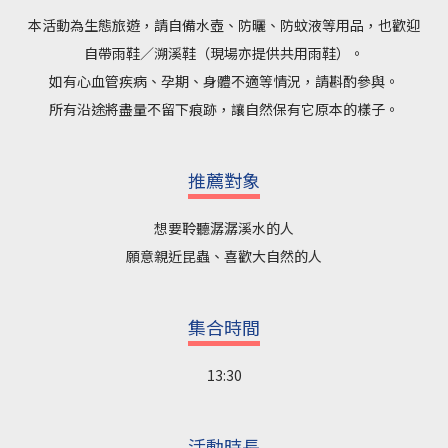
本活動為生態旅遊，請自備水壺、防曬、防蚊液等用品，也歡迎
自帶雨鞋／溯溪鞋（現場亦提供共用雨鞋）。
如有心血管疾病、孕期、身體不適等情況，請斟酌參與。
所有沿途將盡量不留下痕跡，讓自然保有它原本的樣子。
推薦對象
想要聆聽潺潺溪水的人
願意親近昆蟲、喜歡大自然的人
集合時間
13:30
活動時長