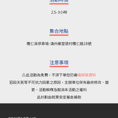
2.5-3小時
集合地點
欖仁溪停車場-滿州鄉里德村欖仁路18號
注意事項
⚠️此活動為免費，不須下單但仍需
填保險資料
若因天氣等不可抗力因素之原因，主辦單位保有最終修改、變
更、活動解釋及取消本活動之權利
此計劃由就業安定基金補助