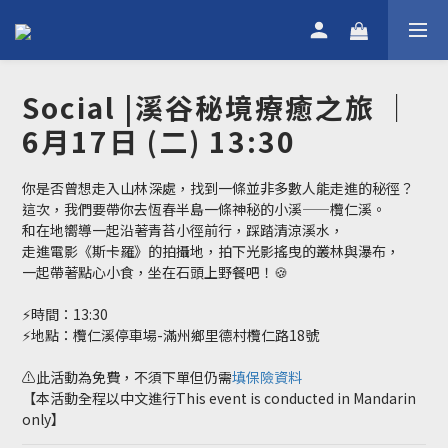
Social |溪谷秘境療癒之旅 ｜
6月17日 (二) 13:30
你是否曾想走入山林深處，找到一條並非多數人能走進的秘徑？
這次，我們要帶你去恆春半島一條神秘的小溪——欖仁溪。
和在地嚮導一起沿著青苔小徑前行，踩踏清涼溪水，
走進電影《斯卡羅》的拍攝地，拍下光影搖曳的叢林與瀑布，
一起帶著點心小食，坐在石頭上野餐吧！🍪
⚡️時間：13:30
⚡️地點：欖仁溪停車場-滿州鄉里德村欖仁路18號
⚠️此活動為免費，不須下單但仍需
填保險資料
【本活動全程以中文進行This event is conducted in Mandarin 
only】