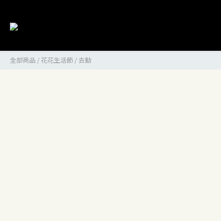
全部商品
/
花花生活節
/
去動