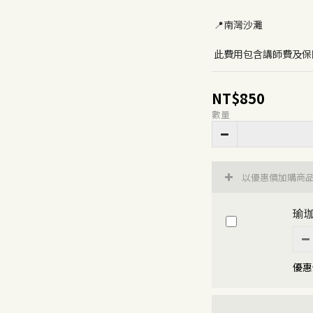
 📍南灣沙灘
 此費用包含講師費及
NT$850
數量
以優惠價加購商
瑜
優惠價