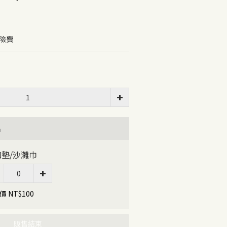
保險費
品
珈墊/沙灘巾
 NT$100
販售結束