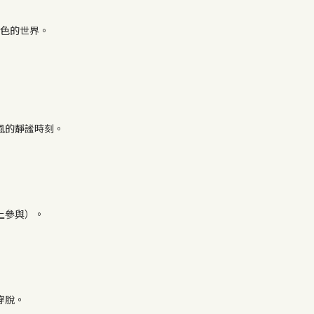
色的世界。
風的靜謐時刻。
上參與）。
穿脫。