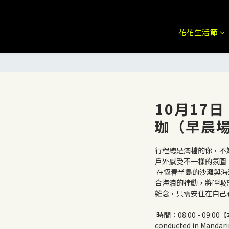
花花生活節
10月17日 
珈（早晨
行程總是滿檔的你，不
戶外感受不一樣的氛圍
 在恆春半島的沙灘與海浪擁抱裡，透過瑜珈體位法修身養性，結
合海浪的律動，將呼吸
雜念，只需安住在自己
 時間：08:00 - 09:00【本活動全程以中文進行This event is 
conducted in Mandar