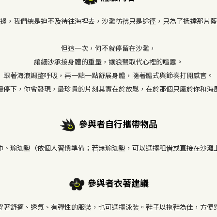
邊，我們總是迫不及待往海裡去，沙灘彷彿只是途徑，只為了抵達那片藍
但這一次，何不就停留在沙灘，
讓細沙承接身體的重量，讓浪聲取代心裡的喧囂。
跟著海浪調整呼吸，再一點一點舒展身體，隨著體式與節奏打開感官。
慢停下，你會發現，最珍貴的片刻其實在於放鬆，在於那個只屬於你和海
參與者自行攜帶物品
巾、瑜珈墊（依個人習慣準備；若無瑜珈墊，可以選擇租借或直接在沙灘
參與者衣著建議
穿著舒適、透氣、有彈性的服裝，也可選擇泳裝。鞋子以拖鞋為佳，方便