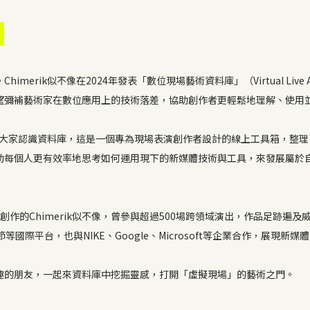
erik似不像在2024年發表「數位現場藝術資料庫」（Virtual Live A
望彌補藝術家在數位應用上的技術落差，協助創作者更輕鬆地理解、使用
親自帶大家認識資料庫，這是一個專為現場表演創作者設計的線上工具箱，整
助每個人更有效率地思考如何運用現下的新媒體技術與工具，來發展屬於
作的Chimerik似不像，曾參與超過500場跨領域演出，作品足跡遍及威尼斯雙年
位藝術節等國際平台，也與NIKE、Google、Microsoft等企業合作，展
趣的朋友，一起來資料庫中挖掘靈感，打開「虛擬現場」的藝術之門。