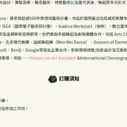
燈光設計、實驗音樂、聲音藝術、視覺藝術以及當代表演／舞蹈等多元形式
dora，曾參與超過500件跨領域藝術計畫，作品於國際展出包括威尼斯雙年展的Art 
SEA（國際電子藝術研討會）、Isadora Werkstatt（柏林）、
溫哥華新音樂節等。他們曾與多個舞蹈及劇場團體合作，包括 Arts Club、Gate
eriosa、北京現代舞團、溫威舞蹈團（Wen Wei Dance）、Dancers of Damelah
icrosoft、BenQ、Google等知名企業合作，參與現場視覺/投影設計
類專案，例如──
Virtual Live Art Database
&International Choreograp
訂購須知
手續。
前往參加工作坊！