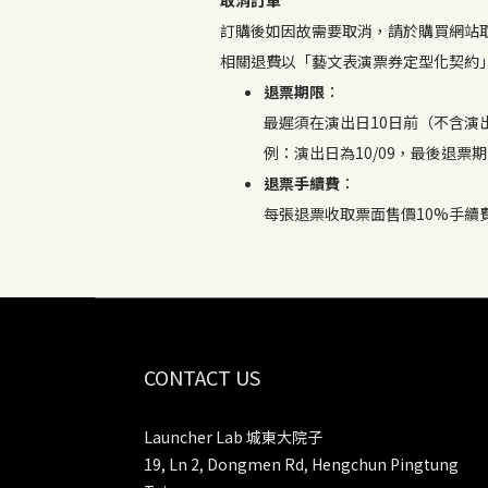
訂購後如因故需要取消，請於購買網站取消訂
相關退費以「藝文表演票券定型化契約
退票期限
：
最遲須在演出日10日前（不含演
例：演出日為10/09，最後退票期限
退票手續費
：
每張退票收取票面售價10%手續
CONTACT US
Launcher Lab 城東大院子
19, Ln 2, Dongmen Rd, Hengchun Pingtung