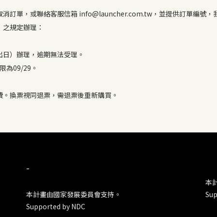
單，或聯絡客服信箱 info@launcher.com.tw，並提供訂單編號
」之規定辦理：
出日）辦理，逾期無法受理。
為09/29。
費。換票視同退票，需退票後重新購買。
-
本
本計畫由國家發展委員會支持。
Sup
Supported by NDC