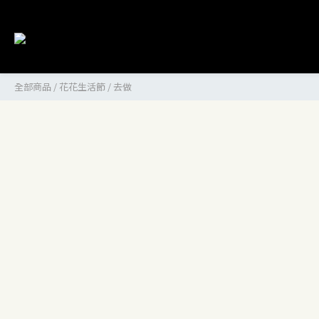
全部商品
/
花花生活節
/
去做