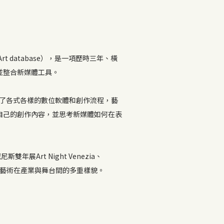
rt database），是一項歷時三年、橫
並整合新媒體工具。
理了各式各樣的數位軟體和創作流程，藝
自己的創作內容，並思考新媒體如何在表
展Art Night Venezia、
現新媒體藝術在產業與舞台間的多重樣貌。