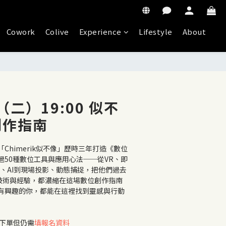
Cowork
Colive
Experience
Lifestyle
About
（二）19:00 似不
創作指南
Chimerik似不像」歷時三年打造《數位
過50種數位工具與應用心法──從VR、即
擎、AI到現場投影、動態捕捉，把他們過去
的技術與經驗，都濃縮在這場數位創作指南
有興趣的你，都能在這裡找到靈感與行動
須下單但仍需
填報名資料