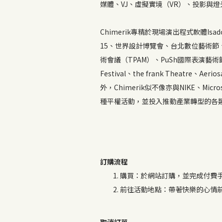
媒體、VJ、虛擬實境（VR）、投影與
Chimerik專精於現場演出程式軟體Isa
15、世界設計博覽會、台北數位藝術節、I
術會議（TPAM）、PuSh國際表演藝術節及
Festival、the frank Theatre、A
外，Chimerik似不像亦與NIKE、M
種平權活動，並投入推動產業轉型的各
訂購流程
購買：於網站訂購，並完成付費
前往活動地點：帶著快樂的心情
取消訂單