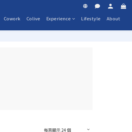
Cowork
Colive
Experience
Lifestyle
About
每頁顯示 24 個