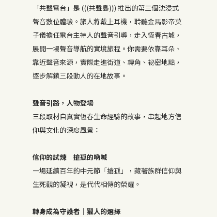
「共聲電台」是 (((共聲島))) 推出的第三個沈浸式
聲音數位體驗。旅人將戴上耳機，聆聽金馬影帝莫
子儀擔任電台主持人的聲音引導，走入恆春古城，
展開一場聲音導航的實境旅程。你需要依靠耳朵、
靠近聲音來源，實際走進街道、轉角、祕密地點，
逐步解鎖三段動人的在地故事。
聲音引路，人物登場
三段取材自真實恆春生命經驗的故事，串起地方信
仰與文化的深度風景：
信仰的試煉｜搶孤的吶喊
一場延續百年的中元節「搶孤」，藏著族群信仰與
生死觀的凝視，是代代相傳的榮耀。
轉身成為守護者｜獵人的選擇