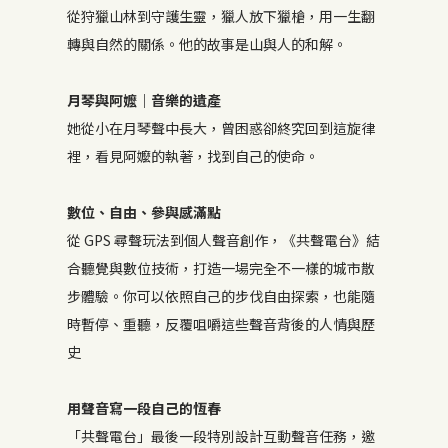
從狩獵山林到守護生靈，獵人放下獵槍，用一生翻
轉與自然的關係。他的故事是山與人的和解。
月琴與阿嬤｜音樂的遺產
她從小在月琴聲中長大，曾困惑卻終究回到這旋律
裡，看見阿嬤的執著，找到自己的使命。
數位、自由、參與感滿點
從 GPS 尋聲玩法到個人聲音創作，《共聲電台》結
合聽覺與數位技術，打造一場完全不一樣的城市散
步體驗。你可以依照自己的步伐自由探索，也能隨
時暫停、重聽，反覆咀嚼這些聲音背後的人情與歷
史
用聲音寫一段自己的恆春
「共聲電台」最後一段特別設計互動聲音任務，邀