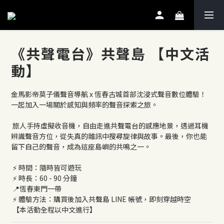
《共聲電台》共聲島 【中文活
動】
金馬影帝莫子儀聲音導航 x 恆春古城首部沈浸式聲音數位體驗！
一起加入一場關於感知與頻率的聲音探索之旅。
 旅人手持虛擬收音機，自由走進共聲電台的感應地景，透過耳機
辨識聲音方位，從失真的雜訊中搜尋旋律與故事。最後，你也能
留下自己的聲音，成為這座島嶼的共鳴之一。
 ⚡️ 時間：隨時皆可遊玩
 ⚡️ 時長：60 - 90 分鐘
 📍恆春東門一帶
 ⚡️ 體驗方法：購買後加入共聲島 LINE 帳號，即刻穿越時空
 【本活動全程以中文進行】