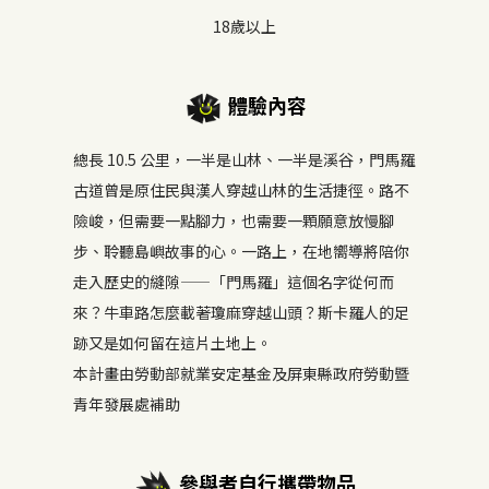
18歲以上
體驗內容
總長 10.5 公里，一半是山林、一半是溪谷，門馬羅
古道曾是原住民與漢人穿越山林的生活捷徑。路不
險峻，但需要一點腳力，也需要一顆願意放慢腳
步、聆聽島嶼故事的心。一路上，在地嚮導將陪你
走入歷史的縫隙——「門馬羅」這個名字從何而
來？牛車路怎麼載著瓊麻穿越山頭？斯卡羅人的足
跡又是如何留在這片土地上。
本計畫由勞動部就業安定基金及屏東縣政府勞動暨
青年發展處補助
參與者自行攜帶物品