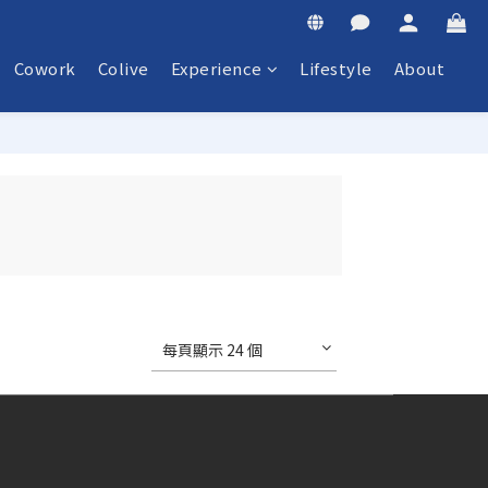
Cowork
Colive
Experience
Lifestyle
About
每頁顯示 24 個